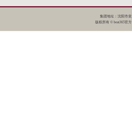
集团地址：沈阳市皇姑
版权所有 © beat365官方登