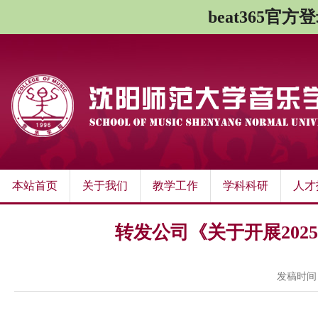
beat365官方
本站首页
关于我们
教学工作
学科科研
人才
转发公司《关于开展20
发稿时间：2