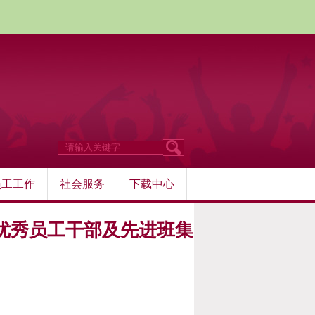
员工工作
社会服务
下载中心
、优秀员工干部及先进班集