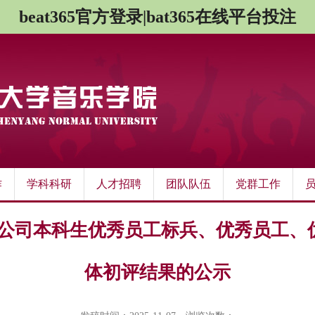
beat365官方登录|bat365在线平台投注
作
学科科研
人才招聘
团队队伍
党群工作
25学年公司本科生优秀员工标兵、优秀员工
体初评结果的公示