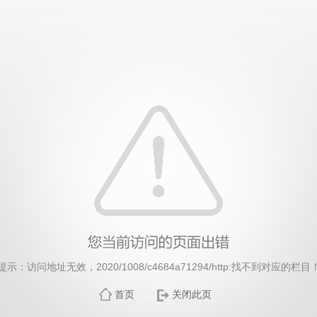
beat365官方登录|bat365在线平台投注
提示：访问地址无效，2020/1008/c4684a71294/http:找不到对应的栏目
首页
关闭此页