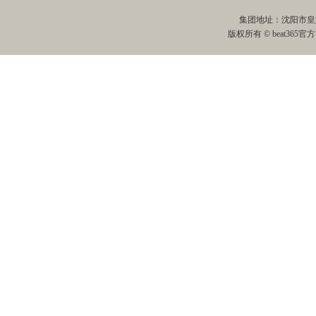
集团地址：沈阳市皇姑
版权所有 © beat365官方登