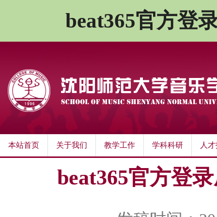
beat365官方登
本站首页
关于我们
教学工作
学科科研
人才
beat365官方