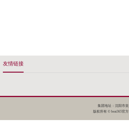
友情链接
集团地址：沈阳市皇姑
版权所有 © beat365官方登