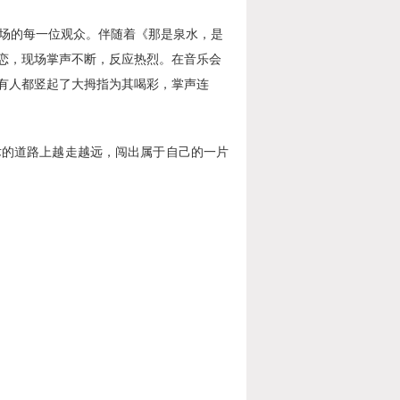
场
的
每一位
观众
。伴随着
《那是泉水，是
恋
，现场掌声不断，反应热烈
。
在
音乐会
有人都竖起了大拇指为其喝彩，掌声连
术的道路上越走越远，闯出属于自己的一片