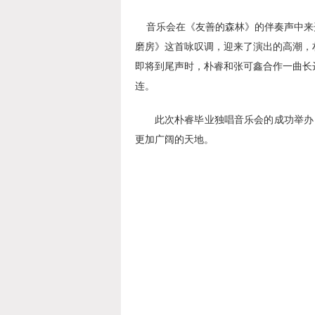
音乐会
在
《友善的森林》
的伴奏声中来
磨房》
这首咏叹调，迎来了演出的高潮，
即将到尾声
时
，朴睿和张可鑫合作一曲长
连。
此次
朴睿毕业独唱
音乐会的
成功
举办
更加广阔的天地。