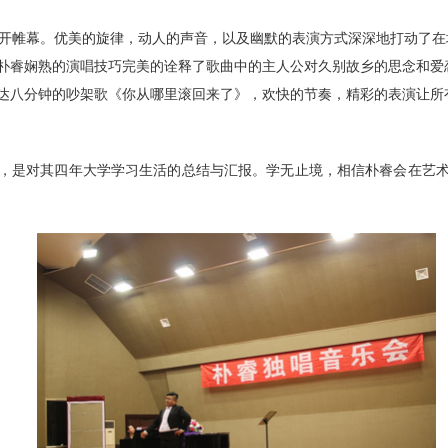
开帷幕
。优美的旋律，
动人
的声音，
以及
幽默的表演
方式
深深地打动了在
朴睿娴熟的演唱技巧完美的诠释了
歌曲中的主人公对久别故乡的思念和爱
达八分钟的吵架歌《你从哪里滚回来了》
，
欢快的节奏，精彩的表演让所
，
是对其四年大学学习生活的总结与汇报。学无止境，相信
朴睿
会在艺