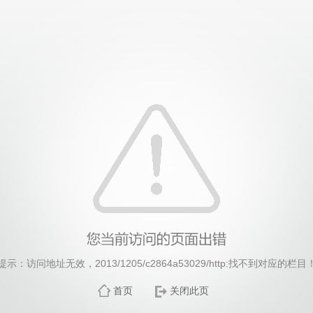
beat365官方登录|bat365在线平台投注
提示：访问地址无效，2013/1205/c2864a53029/http:找不到对应的栏目
首页
关闭此页