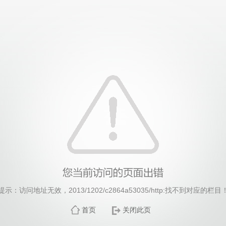
beat365官方登录|bat365在线平台投注
提示：访问地址无效，2013/1202/c2864a53035/http:找不到对应的栏目
首页
关闭此页